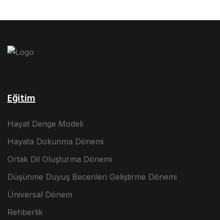
Eğitim
Hayat Denge Modeli
Hayata Dokunma Dönemi
Ortak Dil Oluşturma Dönemi
Düşünme Duyuş Becerileri Geliştirme Dönemi
Üniversal Dönem
Rehberlik