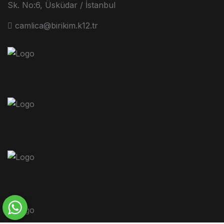
Sk. No:6, Üsküdar / İstanbul
camlica@birikim.k12.tr