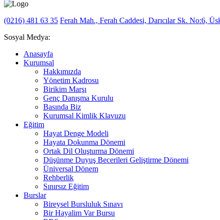
(0216) 481 63 35
Ferah Mah., Ferah Caddesi, Darıcılar Sk. No:6, Üsk
Sosyal Medya:
Anasayfa
Kurumsal
Hakkımızda
Yönetim Kadrosu
Birikim Marşı
Genç Danışma Kurulu
Basında Biz
Kurumsal Kimlik Klavuzu
Eğitim
Hayat Denge Modeli
Hayata Dokunma Dönemi
Ortak Dil Oluşturma Dönemi
Düşünme Duyuş Becerileri Geliştirme Dönemi
Üniversal Dönem
Rehberlik
Sınırsız Eğitim
Burslar
Bireysel Bursluluk Sınavı
Bir Hayalim Var Bursu