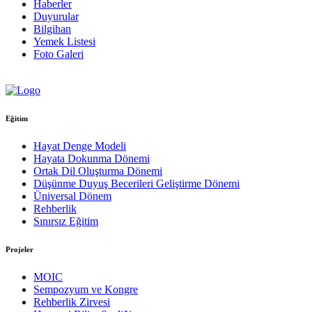
Haberler
Duyurular
Bilgihan
Yemek Listesi
Foto Galeri
Eğitim
Hayat Denge Modeli
Hayata Dokunma Dönemi
Ortak Dil Oluşturma Dönemi
Düşünme Duyuş Becerileri Geliştirme Dönemi
Üniversal Dönem
Rehberlik
Sınırsız Eğitim
Projeler
MOIC
Sempozyum ve Kongre
Rehberlik Zirvesi