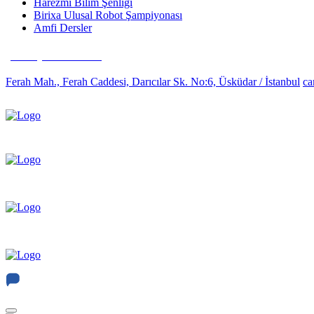
Harezmi Bilim Şenliği
Birixa Ulusal Robot Şampiyonası
Amfi Dersler
(0216) 481 63 35
Ferah Mah., Ferah Caddesi, Darıcılar Sk. No:6, Üsküdar / İstanbul
ca