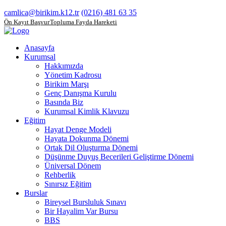
camlica@birikim.k12.tr
(0216) 481 63 35
Ön Kayıt Başvuru
Topluma Fayda Hareketi
Anasayfa
Kurumsal
Hakkımızda
Yönetim Kadrosu
Birikim Marşı
Genç Danışma Kurulu
Basında Biz
Kurumsal Kimlik Klavuzu
Eğitim
Hayat Denge Modeli
Hayata Dokunma Dönemi
Ortak Dil Oluşturma Dönemi
Düşünme Duyuş Becerileri Geliştirme Dönemi
Üniversal Dönem
Rehberlik
Sınırsız Eğitim
Burslar
Bireysel Bursluluk Sınavı
Bir Hayalim Var Bursu
BBS