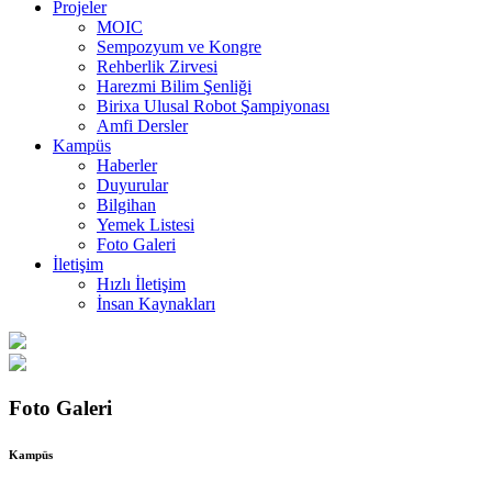
Projeler
MOIC
Sempozyum ve Kongre
Rehberlik Zirvesi
Harezmi Bilim Şenliği
Birixa Ulusal Robot Şampiyonası
Amfi Dersler
Kampüs
Haberler
Duyurular
Bilgihan
Yemek Listesi
Foto Galeri
İletişim
Hızlı İletişim
İnsan Kaynakları
Foto Galeri
Kampüs