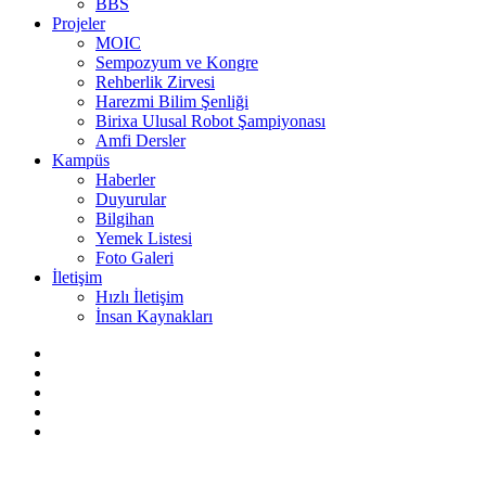
BBS
Projeler
MOIC
Sempozyum ve Kongre
Rehberlik Zirvesi
Harezmi Bilim Şenliği
Birixa Ulusal Robot Şampiyonası
Amfi Dersler
Kampüs
Haberler
Duyurular
Bilgihan
Yemek Listesi
Foto Galeri
İletişim
Hızlı İletişim
İnsan Kaynakları