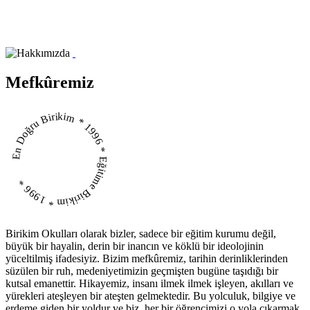
Mefkûremiz
En Doğru Birikim * 1996 * Eğitime Birikim * 1996 *
Birikim Okulları olarak bizler, sadece bir eğitim kurumu değil,
büyük bir hayalin, derin bir inancın ve köklü bir ideolojinin
yüceltilmiş ifadesiyiz. Bizim mefkûremiz, tarihin derinliklerinden
süzülen bir ruh, medeniyetimizin geçmişten bugüne taşıdığı bir
kutsal emanettir. Hikayemiz, insanı ilmek ilmek işleyen, akılları ve
yürekleri ateşleyen bir ateşten gelmektedir. Bu yolculuk, bilgiye ve
erdeme giden bir yoldur ve biz, her bir öğrencimizi o yola çıkarmak