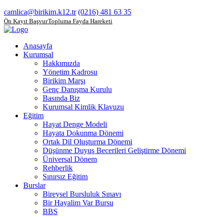
camlica@birikim.k12.tr
(0216) 481 63 35
Ön Kayıt Başvuru
Topluma Fayda Hareketi
Anasayfa
Kurumsal
Hakkımızda
Yönetim Kadrosu
Birikim Marşı
Genç Danışma Kurulu
Basında Biz
Kurumsal Kimlik Klavuzu
Eğitim
Hayat Denge Modeli
Hayata Dokunma Dönemi
Ortak Dil Oluşturma Dönemi
Düşünme Duyuş Becerileri Geliştirme Dönemi
Üniversal Dönem
Rehberlik
Sınırsız Eğitim
Burslar
Bireysel Bursluluk Sınavı
Bir Hayalim Var Bursu
BBS