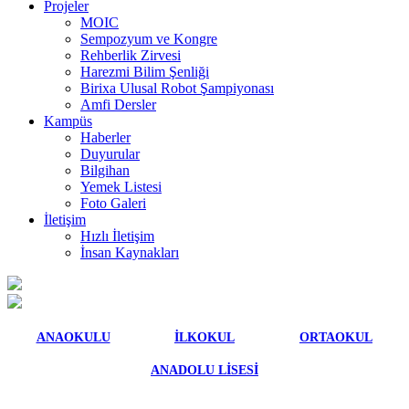
Projeler
MOIC
Sempozyum ve Kongre
Rehberlik Zirvesi
Harezmi Bilim Şenliği
Birixa Ulusal Robot Şampiyonası
Amfi Dersler
Kampüs
Haberler
Duyurular
Bilgihan
Yemek Listesi
Foto Galeri
İletişim
Hızlı İletişim
İnsan Kaynakları
ANAOKULU
İLKOKUL
ORTAOKUL
ANADOLU LİSESİ