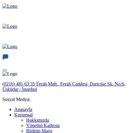
(0216) 481 63 35
Ferah Mah., Ferah Caddesi, Darıcılar Sk. No:6,
Üsküdar / İstanbul
Sosyal Medya:
Anasayfa
Kurumsal
Hakkımızda
Yönetim Kadrosu
Birikim Marşı