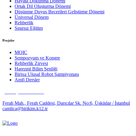
Hayata Dokunma Dönemi
Ortak Dil Oluşturma Dönemi
Düşünme Duyuş Becerileri Geliştirme Dönemi
Üniversal Dönem
Rehberlik
Sınırsız Eğitim
Projeler
MOIC
Sempozyum ve Kongre
Rehberlik Zirvesi
Harezmi Bilim Şenliği
Birixa Ulusal Robot Şampiyonası
Amfi Dersler
(0216) 481 63 35
Ferah Mah., Ferah Caddesi, Darıcılar Sk. No:6, Üsküdar / İstanbul
camlica@birikim.k12.tr