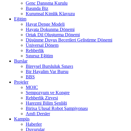
Genç Danışma Kurulu
Basında Biz
Kurumsal Kimlik Klavuzu
Eğitim
Hayat Denge Modeli
Hayata Dokunma Dönemi
Ortak Dil Oluşturma Dönemi
Düşünme Duyuş Becerileri Geliştirme Dönemi
Üniversal Dönem
Rehberlik
Sınırsız Eğitim
Burslar
Bireysel Bursluluk Sınavı
Bir Hayalim Var Bursu
BBS
Projeler
MOIC
Sempozyum ve Kongre
Rehberlik Zirvesi
Harezmi Bilim Şenliği
Birixa Ulusal Robot Şampiyonası
Amfi Dersler
Kampüs
Haberler
Duyurular