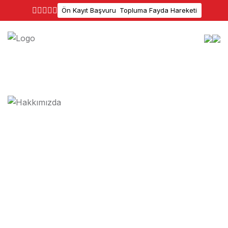
Ön Kayıt Başvuru
Topluma Fayda Hareketi