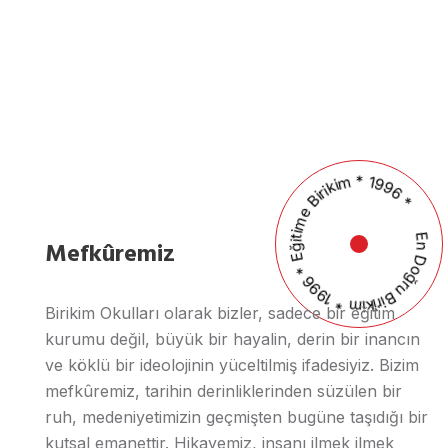
En Doğru Birikim * 1996 * Eğitime Birikim * 1996 *
Mefkûremiz
Birikim Okulları olarak bizler, sadece bir eğitim
kurumu değil, büyük bir hayalin, derin bir inancın
ve köklü bir ideolojinin yüceltilmiş ifadesiyiz. Bizim
mefkûremiz, tarihin derinliklerinden süzülen bir
ruh, medeniyetimizin geçmişten bugüne taşıdığı bir
kutsal emanettir. Hikayemiz, insanı ilmek ilmek