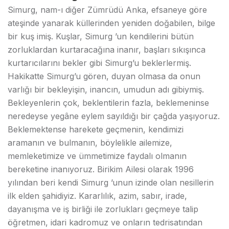
Simurg, nam-ı diğer Zümrüdü Anka, efsaneye göre
ateşinde yanarak küllerinden yeniden doğabilen, bilge
bir kuş imiş. Kuşlar, Simurg ’un kendilerini bütün
zorluklardan kurtaracağına inanır, başları sıkışınca
kurtarıcılarını bekler gibi Simurg’u beklerlermiş.
Hakikatte Simurg’u gören, duyan olmasa da onun
varlığı bir bekleyişin, inancın, umudun adı gibiymiş.
Bekleyenlerin çok, beklentilerin fazla, beklemeninse
neredeyse yegâne eylem sayıldığı bir çağda yaşıyoruz.
Beklemektense harekete geçmenin, kendimizi
aramanın ve bulmanın, böylelikle ailemize,
memleketimize ve ümmetimize faydalı olmanın
bereketine inanıyoruz. Birikim Ailesi olarak 1996
yılından beri kendi Simurg ’unun izinde olan nesillerin
ilk elden şahidiyiz. Kararlılık, azim, sabır, irade,
dayanışma ve iş birliği ile zorlukları geçmeye talip
öğretmen, idari kadromuz ve onların tedrisatından