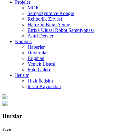
Projeler
MOIC
Sempozyum ve Kongre
Rehberlik Zirvesi
Harezmi Bilim Şenliği
Birixa Ulusal Robot Şampiyonası
Amfi Dersler
Kampüs
Haberler
Duyurular
Bilgihan
Yemek Listesi
Foto Galeri
İletişim
Hızlı İletişim
İnsan Kaynakları
Burslar
Pages