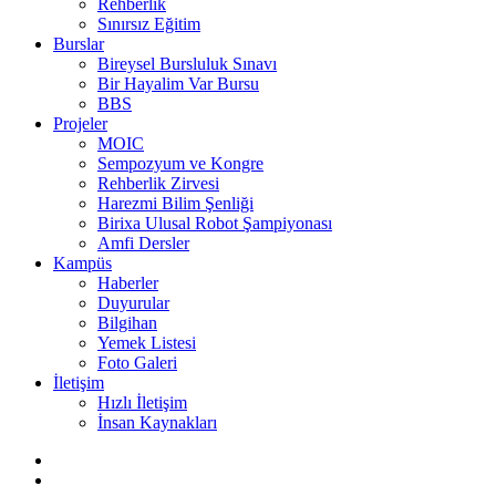
Rehberlik
Sınırsız Eğitim
Burslar
Bireysel Bursluluk Sınavı
Bir Hayalim Var Bursu
BBS
Projeler
MOIC
Sempozyum ve Kongre
Rehberlik Zirvesi
Harezmi Bilim Şenliği
Birixa Ulusal Robot Şampiyonası
Amfi Dersler
Kampüs
Haberler
Duyurular
Bilgihan
Yemek Listesi
Foto Galeri
İletişim
Hızlı İletişim
İnsan Kaynakları