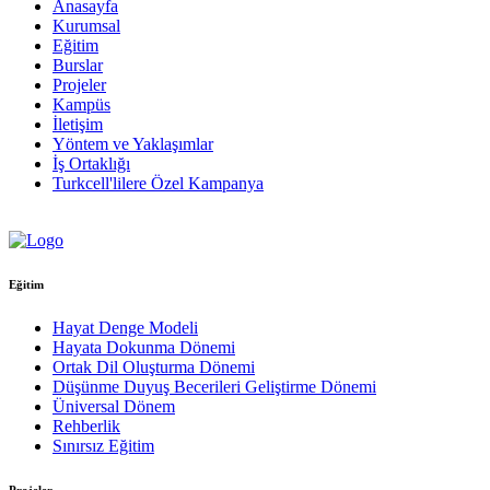
Anasayfa
Kurumsal
Eğitim
Burslar
Projeler
Kampüs
İletişim
Yöntem ve Yaklaşımlar
İş Ortaklığı
Turkcell'lilere Özel Kampanya
Eğitim
Hayat Denge Modeli
Hayata Dokunma Dönemi
Ortak Dil Oluşturma Dönemi
Düşünme Duyuş Becerileri Geliştirme Dönemi
Üniversal Dönem
Rehberlik
Sınırsız Eğitim