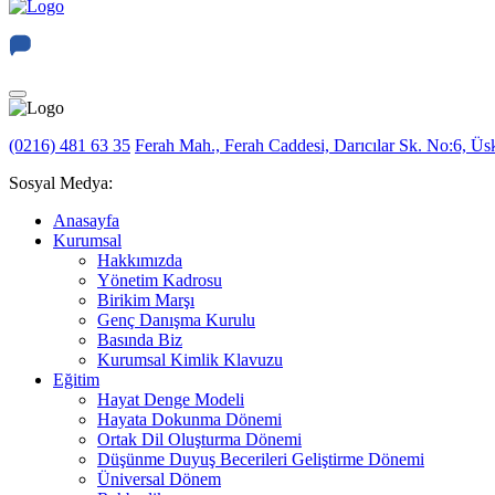
(0216) 481 63 35
Ferah Mah., Ferah Caddesi, Darıcılar Sk. No:6, Üsk
Sosyal Medya:
Anasayfa
Kurumsal
Hakkımızda
Yönetim Kadrosu
Birikim Marşı
Genç Danışma Kurulu
Basında Biz
Kurumsal Kimlik Klavuzu
Eğitim
Hayat Denge Modeli
Hayata Dokunma Dönemi
Ortak Dil Oluşturma Dönemi
Düşünme Duyuş Becerileri Geliştirme Dönemi
Üniversal Dönem