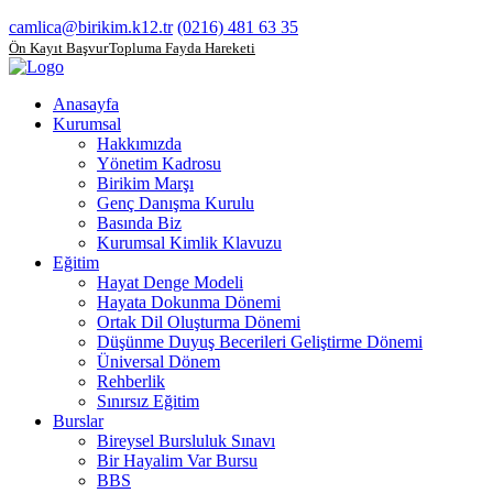
camlica@birikim.k12.tr
(0216) 481 63 35
Ön Kayıt Başvuru
Topluma Fayda Hareketi
Anasayfa
Kurumsal
Hakkımızda
Yönetim Kadrosu
Birikim Marşı
Genç Danışma Kurulu
Basında Biz
Kurumsal Kimlik Klavuzu
Eğitim
Hayat Denge Modeli
Hayata Dokunma Dönemi
Ortak Dil Oluşturma Dönemi
Düşünme Duyuş Becerileri Geliştirme Dönemi
Üniversal Dönem
Rehberlik
Sınırsız Eğitim
Burslar
Bireysel Bursluluk Sınavı
Bir Hayalim Var Bursu
BBS