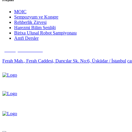
Projeler
MOIC
Sempozyum ve Kongre
Rehberlik Zirvesi
Harezmi Bilim Şenliği
Birixa Ulusal Robot Şampiyonası
Amfi Dersler
(0216) 481 63 35
Ferah Mah., Ferah Caddesi, Darıcılar Sk. No:6, Üsküdar / İstanbul
ca