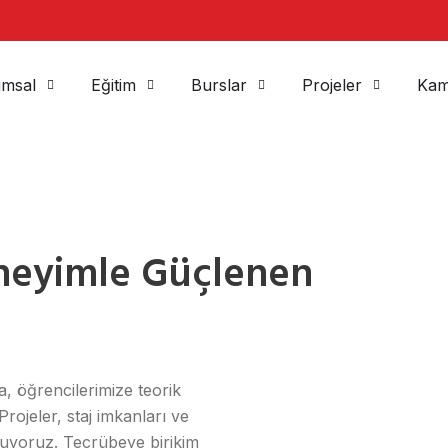
msal
Eğitim
Burslar
Projeler
Kam
eneyimle Güçlenen
da, öğrencilerimize teorik
rojeler, staj imkanları ve
nuyoruz. Tecrübeye birikim