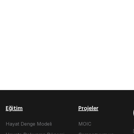
Eğitim
Projeler
Hayat Denge Modeli
MOIC