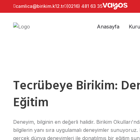
camlica@birikim.k12.tr
(0216) 481 63 35
Anasayfa
Kuru
Tecrübeye Birikim: D
Eğitim
Deneyim, bilginin en değerli halidir. Birikim Okulları'n
bilgilerin yanı sıra uygulamalı deneyimler sunuyoruz. P
gerçek dünya deneyimleri ile donatılmış bir eğitim su