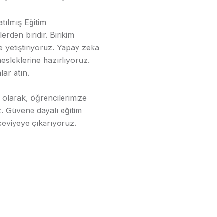
tılmış Eğitim
erden biridir. Birikim
de yetiştiriyoruz. Yapay zeka
mesleklerine hazırlıyoruz.
ar atın.
ı olarak, öğrencilerimize
. Güvene dayalı eğitim
 seviyeye çıkarıyoruz.