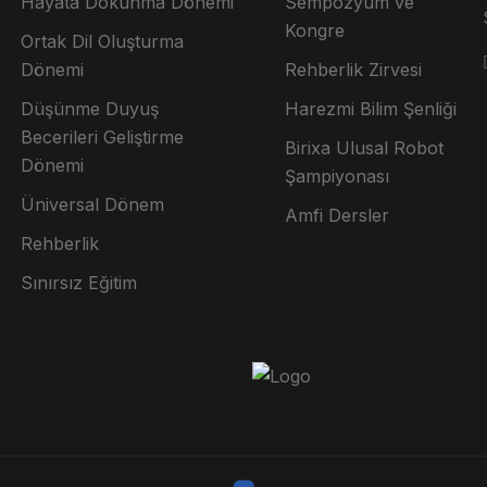
Hayata Dokunma Dönemi
Sempozyum ve
Kongre
Ortak Dil Oluşturma
Dönemi
Rehberlik Zirvesi
Düşünme Duyuş
Harezmi Bilim Şenliği
Becerileri Geliştirme
Birixa Ulusal Robot
Dönemi
Şampiyonası
Üniversal Dönem
Amfi Dersler
Rehberlik
Sınırsız Eğitim