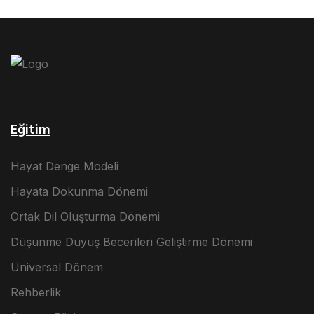
Eğitim
Hayat Denge Modeli
Hayata Dokunma Dönemi
Ortak Dil Oluşturma Dönemi
Düşünme Duyuş Becerileri Geliştirme Dönemi
Üniversal Dönem
Rehberlik