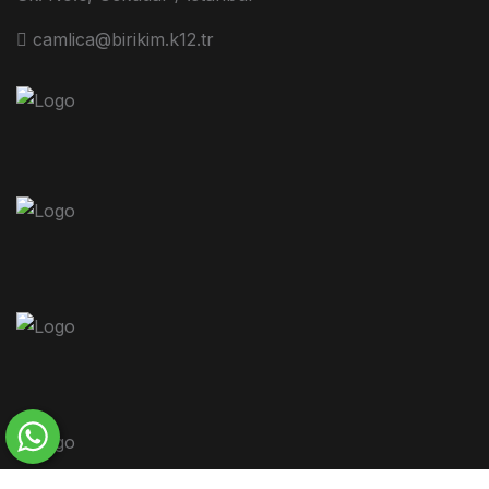
camlica@birikim.k12.tr