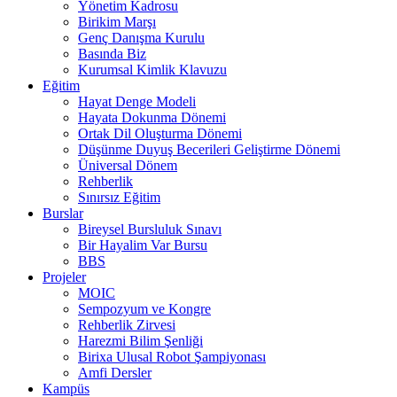
Yönetim Kadrosu
Birikim Marşı
Genç Danışma Kurulu
Basında Biz
Kurumsal Kimlik Klavuzu
Eğitim
Hayat Denge Modeli
Hayata Dokunma Dönemi
Ortak Dil Oluşturma Dönemi
Düşünme Duyuş Becerileri Geliştirme Dönemi
Üniversal Dönem
Rehberlik
Sınırsız Eğitim
Burslar
Bireysel Bursluluk Sınavı
Bir Hayalim Var Bursu
BBS
Projeler
MOIC
Sempozyum ve Kongre
Rehberlik Zirvesi
Harezmi Bilim Şenliği
Birixa Ulusal Robot Şampiyonası
Amfi Dersler
Kampüs