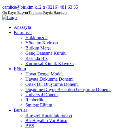
camlica@birikim.k12.tr
(0216) 481 63 35
Ön Kayıt Başvuru
Topluma Fayda Hareketi
Anasayfa
Kurumsal
Hakkımızda
Yönetim Kadrosu
Birikim Marşı
Genç Danışma Kurulu
Basında Biz
Kurumsal Kimlik Klavuzu
Eğitim
Hayat Denge Modeli
Hayata Dokunma Dönemi
Ortak Dil Oluşturma Dönemi
Düşünme Duyuş Becerileri Geliştirme Dönemi
Üniversal Dönem
Rehberlik
Sınırsız Eğitim
Burslar
Bireysel Bursluluk Sınavı
Bir Hayalim Var Bursu
BBS