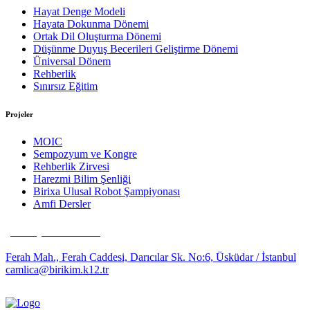
Hayat Denge Modeli
Hayata Dokunma Dönemi
Ortak Dil Oluşturma Dönemi
Düşünme Duyuş Becerileri Geliştirme Dönemi
Üniversal Dönem
Rehberlik
Sınırsız Eğitim
Projeler
MOIC
Sempozyum ve Kongre
Rehberlik Zirvesi
Harezmi Bilim Şenliği
Birixa Ulusal Robot Şampiyonası
Amfi Dersler
(0216) 481 63 35
Ferah Mah., Ferah Caddesi, Darıcılar Sk. No:6, Üsküdar / İstanbul
camlica@birikim.k12.tr