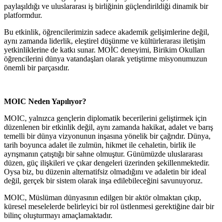
paylaşıldığı ve uluslararası iş birliğinin güçlendirildiği dinamik bir
platformdur.
Bu etkinlik, öğrencilerimizin sadece akademik gelişimlerine değil,
aynı zamanda liderlik, eleştirel düşünme ve kültürlerarası iletişim
yetkinliklerine de katkı sunar. MOİC deneyimi, Birikim Okulları
öğrencilerini dünya vatandaşları olarak yetiştirme misyonumuzun
önemli bir parçasıdır.
MOIC Neden Yapılıyor?
MOIC, yalnızca gençlerin diplomatik becerilerini geliştirmek için
düzenlenen bir etkinlik değil, aynı zamanda hakikat, adalet ve barış
temelli bir dünya vizyonunun inşasına yönelik bir çağrıdır. Dünya,
tarih boyunca adalet ile zulmün, hikmet ile cehaletin, birlik ile
ayrışmanın çatıştığı bir sahne olmuştur. Günümüzde uluslararası
düzen, güç ilişkileri ve çıkar dengeleri üzerinden şekillenmektedir.
Oysa biz, bu düzenin alternatifsiz olmadığını ve adaletin bir ideal
değil, gerçek bir sistem olarak inşa edilebileceğini savunuyoruz.
MOIC, Müslüman dünyasının edilgen bir aktör olmaktan çıkıp,
küresel meselelerde belirleyici bir rol üstlenmesi gerektiğine dair bir
bilinç oluşturmayı amaçlamaktadır.