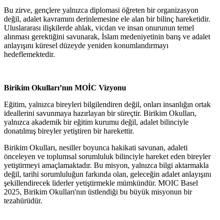
Bu zirve, gençlere yalnızca diplomasi öğreten bir organizasyon
değil, adalet kavramını derinlemesine ele alan bir bilinç hareketidir.
Uluslararası ilişkilerde ahlak, vicdan ve insan onurunun temel
alınması gerektiğini savunarak, İslam medeniyetinin barış ve adalet
anlayışını küresel düzeyde yeniden konumlandırmayı
hedeflemektedir.
Birikim Okulları’nın MOİC Vizyonu
Eğitim, yalnızca bireyleri bilgilendiren değil, onları insanlığın ortak
ideallerini savunmaya hazırlayan bir süreçtir. Birikim Okulları,
yalnızca akademik bir eğitim kurumu değil, adalet bilinciyle
donatılmış bireyler yetiştiren bir harekettir.
Birikim Okulları, nesiller boyunca hakikati savunan, adaleti
önceleyen ve toplumsal sorumluluk bilinciyle hareket eden bireyler
yetiştirmeyi amaçlamaktadır. Bu misyon, yalnızca bilgi aktarmakla
değil, tarihi sorumluluğun farkında olan, geleceğin adalet anlayışını
şekillendirecek liderler yetiştirmekle mümkündür. MOIC Basel
2025, Birikim Okulları'nın üstlendiği bu büyük misyonun bir
tezahürüdür.