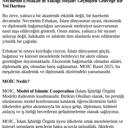
Necmettin Erbakan’ın Yaktığı Meşale: Geçmişten Geleceğe Bir
Yol Haritası
Bu zirve, yalnızca bir akademik etkinlik değil, bir hareketin
devamıdır. Necmettin Erbakan, İslam dünyasının siyasi, ekonomik
ve diplomatik bağımsızlığını savunarak medeniyet tasavvurunun
nasıl inşa edileceğini gösterdi. Onun mirası, yalnızca bir siyaset
anlayışı değil, hakikatin ve adaletin tüm alanlarda tesis edilmesine
yönelik bir çağrıdır.
Erbakan’ın ortaya koyduğu vizyon, İslam dünyasının güçlü,
bağımsız ve küresel meselelerde belirleyici bir aktör olması
gerektiğine dayanmaktadır. Ekonomik bağımsızlık olmadan adalet,
diplomatik güç olmadan barış sağlanamaz. MOIC Basel 2025, bu
meşalenin akademik ve diplomatik düzlemdeki yansımasıdır.
MOİC Nedir?
MOİC,
Model of Islamic Cooperation
(İslam İşbirliği Örgütü
Modeli) ifadesinin kısaltmasıdır. Birikim Okulları olarak, bu prestijli
uluslararası model konferansına katılarak öğrencilerimizin farklı
ülkelerden gelen akranlarıyla bir araya gelip, diplomasi, kültürel
anlayış ve iş birliği becerilerini geliştirmelerine olanak sağlıyoruz.
MOİC, İslam İşbirliği Örgütü üyesi ülkelerin ortak meselelerinin ve
küresel sorunların gençlerin bakış açısıyla tartışıldığı, fikirlerin