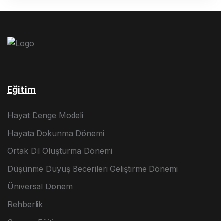
Eğitim
Hayat Denge Modeli
Hayata Dokunma Dönemi
Ortak Dil Oluşturma Dönemi
Düşünme Duyuş Becerileri Geliştirme Dönemi
Üniversal Dönem
Rehberlik