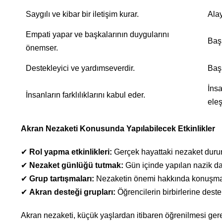
Saygılı ve kibar bir iletişim kurar.
Alay
Empati yapar ve başkalarının duygularını
Başk
önemser.
Destekleyici ve yardımseverdir.
Başk
İnsa
İnsanların farklılıklarını kabul eder.
eleşt
Akran Nezaketi Konusunda Yapılabilecek Etkinlikler
✔
Rol yapma etkinlikleri:
Gerçek hayattaki nezaket durum
✔
Nezaket günlüğü tutmak:
Gün içinde yapılan nazik d
✔
Grup tartışmaları:
Nezaketin önemi hakkında konuşma
✔
Akran desteği grupları:
Öğrencilerin birbirlerine dest
Akran nezaketi, küçük yaşlardan itibaren öğrenilmesi gere