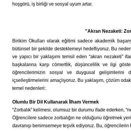
hoşgörü, iş birliği ve sosyal uyum artar.
"Akran Nezaketi: Zorb
Birikim Okulları olarak eğitimi sadece akademik başarıyl
bütünsel bir şekilde desteklemeyi hedefliyoruz. Bu neden
ve yapıcı bir yaklaşımı temsil eden “akran nezaketi” i
başkalarına karşı cömertlik, düşüncelilik ve ilgi göst
öğrencilerimizin sosyal ve duygusal gelişimlerini d
içselleştirmelerini amaçlıyoruz. Bu yaklaşım, çözüm odaklı
temel nedenleri:
Olumlu Bir Dil Kullanarak İlham Vermek
“Zorbalık” kelimesi, olumsuz bir durumu ifade ederken, “ne
Öğrencilere sadece zorbalığın ne olduğunu öğretmek yerine
davranışı benimsemeye teşvik ediyoruz. Bu, öğrencilerin bi