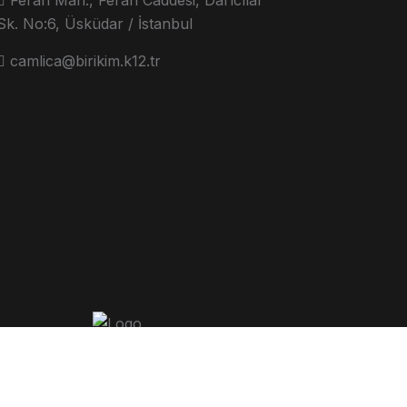
Sk. No:6, Üsküdar / İstanbul
camlica@birikim.k12.tr