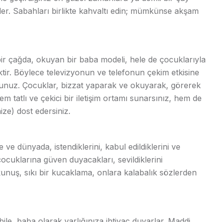
der. Sabahları birlikte kahvaltı edin; mümkünse akşam
 bir çağda, okuyan bir baba modeli, hele de çocuklarıyla
ktir. Böylece televizyonun ve telefonun çekim etkisine
rsunuz. Çocuklar, bizzat yaparak ve okuyarak, görerek
em tatlı ve çekici bir iletişim ortamı sunarsınız, hem de
ize) dost edersiniz.
 ve dünyada, istendiklerini, kabul edildiklerini ve
 çocuklarına güven duyacakları, sevildiklerini
kunuş, sıkı bir kucaklama, onlara kalabalık sözlerden
le, baba olarak varlığınıza ihtiyaç duyarlar. Maddi