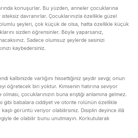
larında konuşurlar. Bu yüzden, anneler çocuklarına
steksiz davranırlar. Çocuklarınızla özellikle güzel
olumlu şeyleri, çok küçük de olsa, hatta özellikle küçük
duklarını sizden öğrensinler. Böyle yaparsanız,
aksınız. Sadece olumsuz şeylerde sesinizi
ınızı kaybedersiniz.
endi kalbinizde varlığını hissettiğiniz şeydir sevgi; onun
i öğretecek biri yoktur. Kimsenin hatırına seviyor
de olması, çocuklarınızın buna eriştiği anlamına gelmez.
i gibi babalara ciddiyet ve otorite rolünün özellikle
şlı görüntü veriyor olabilirsiniz. Disiplin deyince illâ
sevgiyle de olabilir bunu unutmayın. Korkutularak