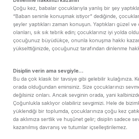
Çoğu kez, babalar çocuklarıyla yanlış bir şey yaptık
“Baban seninle konuşmak istiyor” dediğinde, çocuklar i
şeyler yaptıkları zaman konuşun. Yaptıkları güzel ve 
olanları, sık sık tebrik edin; çocuklarınız iyi yolda ol
çocuğunuz büyüdükçe, onunla konuşma hakkı kazanac
yükselttiğinizde, çocuğunuz tarafından dinlenme hakk
Disiplin verin ama sevgiyle…
Bu da çok klasik bir tavsiye gibi gelebilir kulağınıza. K
orada olduğundan eminsiniz. Size çocuklarınızı sevmey
değilsiniz onları. Ancak sevginin orada, yani kalbiniz
Çoğunlukla saklıyor olabiliriz sevgimizi. Hele de bizimk
yüklendiği bir toplumda, çocuklarınıza çoğu kez çatık ka
da aklımıza sertlik ve huşûnet gelir; disiplin sadece 
kazanılmış davranış ve tutumlar içselleştirilemez.