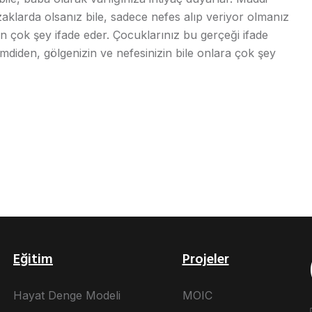
aklarda olsanız bile, sadece nefes alıp veriyor olmanız
çin çok şey ifade eder. Çocuklarınız bu gerçeği ifade
şimdiden, gölgenizin ve nefesinizin bile onlara çok şey
Eğitim
Projeler
Hayat Denge Modeli
MOIC