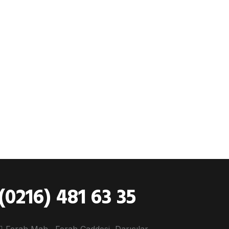
(0216) 481 63 35
Ferah Mah., Ferah Caddesi, Darıcılar