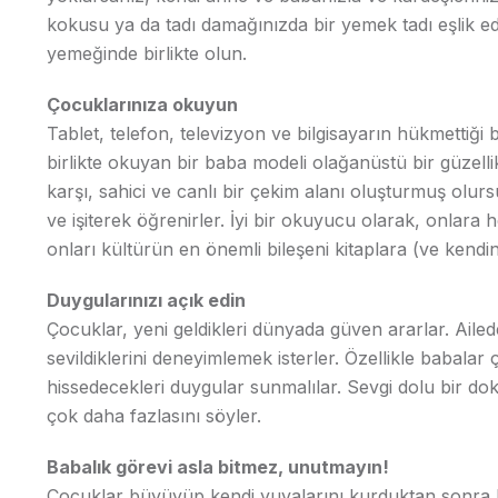
kokusu ya da tadı damağınızda bir yemek tadı eşlik e
yemeğinde birlikte olun.
Çocuklarınıza okuyun
Tablet, telefon, televizyon ve bilgisayarın hükmettiği
birlikte okuyan bir baba modeli olağanüstü bir güzelli
karşı, sahici ve canlı bir çekim alanı oluşturmuş olu
ve işiterek öğrenirler. İyi bir okuyucu olarak, onlara h
onları kültürün en önemli bileşeni kitaplara (ve kendin
Duygularınızı açık edin
Çocuklar, yeni geldikleri dünyada güven ararlar. Ailede
sevildiklerini deneyimlemek isterler. Özellikle babalar
hissedecekleri duygular sunmalılar. Sevgi dolu bir do
çok daha fazlasını söyler.
Babalık görevi asla bitmez, unutmayın!
Çocuklar büyüyüp kendi yuvalarını kurduktan sonra bi