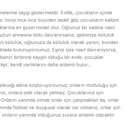
elerine saygı göstermektir. Evlilik, çocukların içinde
. İnciyi ince ince büyüten sedef gibi; çocukların kalbini
klarına en güzel model olur. Oğlunuz bir kadına nasıl
unuzun annesine kötü davranırsanız, gelininize kötülük
laylı kötülük, oğlunuza da kötülük olarak yansır, bundan
 noktada bulunuyorsunuz. Eşiniz size nasıl davranıyorsa,
anın birbirine saygılı olduğu bir evde, çocuklar
ir, kendi varlıklarını daha anlamlı bulur...
geleceği adına koşturuyorsunuz; onların mutluluğu için
z, onlara iyilik olarak yetmez. Çocuklarınız için
a. Onların yanında olmak onlar için çalışmaktan da, onlar
nında fiziksel ve duygusal olarak var olmanız, onlar için
ınız onların yanında olduğunuz sürece anlamlı olacaktır.