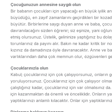
Çocuğunuzun annesine saygılı olun
Bir babanın çocukları için yapacağı en büyük iyilik ann
büyüdüğü, en zayıf zamanlarını geçirdikleri bir kozadır
büyütür. Birbirlerine saygı duyan anne ve baba, çocu
davranılacağını sizden öğrenir; siz eşinize, yani oğl
etmiş olursunuz. Üstelik, gelininize yaptığınız bu do
torunlarınız da payını alır. Bakın ne kadar kritik bir
kızınız da damadınıza öyle davranacaktır. Anne ve bab
varlıklarından daha çok memnun olur, özgüvenleri geliş
Çocuklarınızla olun
Kabul; çocuklarınız için çok çalışıyorsunuz, onların 
yoruluyorsunuz. Çocuklarınız için çok çalışıyor olmanı
çalıştığınız kadar, çocuklarınız için var olmalısınız d
için kazanmaktan da önemli ve önceliklidir. Onların ya
yaptıklarınızı anlamlı kılacaktır. Onlar için yaptıklar
Dinlenme hakkınızı kazanın