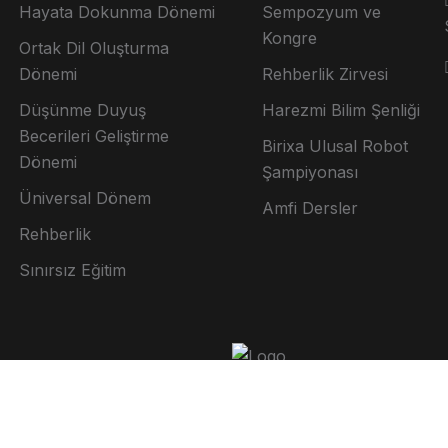
Hayata Dokunma Dönemi
Sempozyum ve
Kongre
Ortak Dil Oluşturma
Dönemi
Rehberlik Zirvesi
Düşünme Duyuş
Harezmi Bilim Şenliği
Becerileri Geliştirme
Birixa Ulusal Robot
Dönemi
Şampiyonası
Üniversal Dönem
Amfi Dersler
Rehberlik
Sınırsız Eğitim