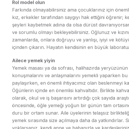
Rol model olun
Farkında olmayabilirsiniz ama çocuklarınız için önemli 
kız, erkekler tarafından saygıyı hak ettiğini öğrenir
şeyleri kaybetmek adına da olsa dürüst davranıyors
ve sorumlu olmayı bekleyebilirsiniz. Oğlunuz ve kızınız 
zamanlarda, onlara doğruyu ve yanlışı, iyiyi ve kötüy
içinden çıkarın. Hayatın kendisinin en büyük laboratu
Ailece yemek yiyin
Yemek masası ya da sofrası, halihazırda yeryüzünün en
konuşmalarını ve anlaşmalarını yemekli yaparken bu ön
paylaşırken, en önemli ihtiyacımız olan beslenmeyi karş
Öğünlerin içinde en önemlisi kahvaltıdır. Birlikte kah
olarak, okul ve iş başarısını artırdığı çok sayıda ara
öncesinde, öğle yemeği yoğun bir günün tam ortası
duru bir ortam sunar. Aile üyelerinin telaşsız birlikteli
yemek sırasında size açılmaya daha da yatkındırlar. Siz 
yoklarsanız, kendi anne ve babanızla ve kardeşleriniz