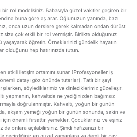
bir rol modelisiniz. Babasıyla güzel vakitler geçiren bir
; kendine buna göre eş arar. Oğlunuzun yanında, bazı
anız, onca uzun derslere gerek kalmadan ondan dürüst
size çok etkili bir rol vermiştir. Birlikte olduğunuz
ü yaşayarak öğretin. Örneklerinizi gündelik hayatın
ar olduğunu hep hatırınızda tutun.
 etkili iletişim ortamını sunar (Profesyoneller iş
emli detayı göz önünde tutarlar). Tatlı bir şeyi
ılarken, söylediklerimiz ve dinlediklerimiz güzelleşir.
valtı yapmanın, kahvaltıda ne yediğinizden bağımsız
ştırmayla doğrulanmıştır. Kahvaltı, yoğun bir günün
nda, akşam yemeği yoğun bir günün sonunda, sakin ve
ği için önemli fırsattır yemekler. Çocuklarınız ve eşiniz
de onlara açılabilirsiniz. Şimdi hafızanızı bir
le geçirdiğiniz en güzel zamanlara ya demli bir çay