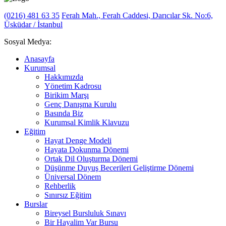
(0216) 481 63 35
Ferah Mah., Ferah Caddesi, Darıcılar Sk. No:6,
Üsküdar / İstanbul
Sosyal Medya:
Anasayfa
Kurumsal
Hakkımızda
Yönetim Kadrosu
Birikim Marşı
Genç Danışma Kurulu
Basında Biz
Kurumsal Kimlik Klavuzu
Eğitim
Hayat Denge Modeli
Hayata Dokunma Dönemi
Ortak Dil Oluşturma Dönemi
Düşünme Duyuş Becerileri Geliştirme Dönemi
Üniversal Dönem
Rehberlik
Sınırsız Eğitim
Burslar
Bireysel Bursluluk Sınavı
Bir Hayalim Var Bursu