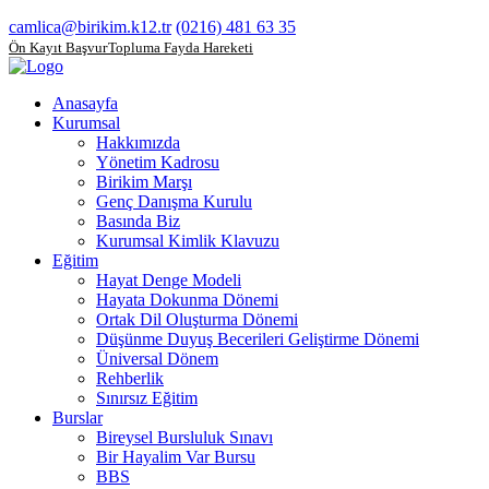
camlica@birikim.k12.tr
(0216) 481 63 35
Ön Kayıt Başvuru
Topluma Fayda Hareketi
Anasayfa
Kurumsal
Hakkımızda
Yönetim Kadrosu
Birikim Marşı
Genç Danışma Kurulu
Basında Biz
Kurumsal Kimlik Klavuzu
Eğitim
Hayat Denge Modeli
Hayata Dokunma Dönemi
Ortak Dil Oluşturma Dönemi
Düşünme Duyuş Becerileri Geliştirme Dönemi
Üniversal Dönem
Rehberlik
Sınırsız Eğitim
Burslar
Bireysel Bursluluk Sınavı
Bir Hayalim Var Bursu
BBS