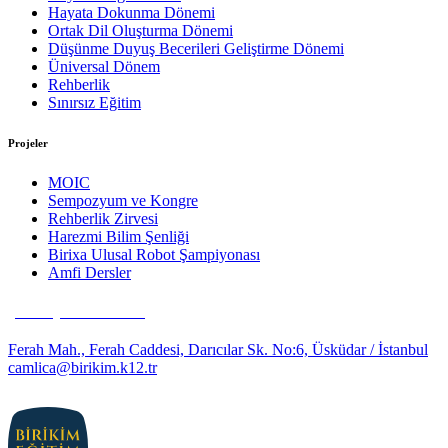
Hayata Dokunma Dönemi
Ortak Dil Oluşturma Dönemi
Düşünme Duyuş Becerileri Geliştirme Dönemi
Üniversal Dönem
Rehberlik
Sınırsız Eğitim
Projeler
MOIC
Sempozyum ve Kongre
Rehberlik Zirvesi
Harezmi Bilim Şenliği
Birixa Ulusal Robot Şampiyonası
Amfi Dersler
(0216) 481 63 35
Ferah Mah., Ferah Caddesi, Darıcılar Sk. No:6, Üsküdar / İstanbul
camlica@birikim.k12.tr