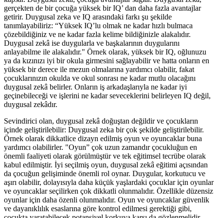
gerçekten de bir çocuğa yüksek bir IQ’ dan daha fazla avantajlar
getirir. Duygusal zeka ve IQ arasındaki farkı şu şekilde
tanımlayabiliriz: “Yüksek IQ’lu olmak ne kadar hızlı bulmaca
çözebildiğiniz ve ne kadar fazla kelime bildiğinizle alakalıdır.
Duygusal zekâ ise duygularla ve başkalarının duygularını
anlayabilme ile alakalıdır." Örnek olarak, yüksek bir IQ, oğlunuzu
ya da kızınızı iyi bir okula girmesini sağlayabilir ve hatta onların en
yüksek bir derece ile mezun olmalarına yardımcı olabilir, fakat
çocuklarınızın okulda ve okul sonrası ne kadar mutlu olacağını
duygusal zekâ belirler. Onların iş arkadaşlarıyla ne kadar iyi
geçinebileceği ve işlerini ne kadar seveceklerini belirleyen IQ değil,
duygusal zekâdır.
Sevindirici olan, duygusal zekâ doğuştan değildir ve çocukların
içinde geliştirilebilir: Duygusal zeka bir çok şekilde geliştirilebilir.
Örnek olarak dikkatlice dizayn edilmiş oyun ve oyuncaklar buna
yardımcı olabilirler. "Oyun” çok uzun zamandır çocukluğun en
önemli faaliyeti olarak görülmüştür ve tek eğitimsel tecrübe olarak
kabul edilmiştir. İyi seçilmiş oyun, duygusal zekâ eğitimi açısından
da çocuğun gelişiminde önemli rol oynar. Duygular, korkutucu ve
aşırı olabilir, dolayısıyla daha küçük yaşlardaki çocuklar için oyunlar
ve oyuncaklar seçilirken çok dikkatli olunmalıdır. Özellikle düzensiz
oyunlar için daha özenli olunmalıdır. Oyun ve oyuncaklar güvenlik
ve dayanıklılık esaslarına göre kontrol edilmesi gerektiği gibi,
çocukta yaratabilecek potansiyel korkuya karşı da gözlenmelidir.