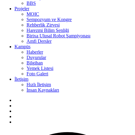
BBS
Projeler
MOIC
Sempozyum ve Kongre
Rehberlik Zirvesi
Harezmi Bilim Şenliği
Birixa Ulusal Robot Şampiyonası
Amfi Dersler
Kampüs
Haberler
Duyurular
Bilgihan
Yemek Listesi
Foto Galeri
İletişim
Hızlı İletişim
İnsan Kaynakları