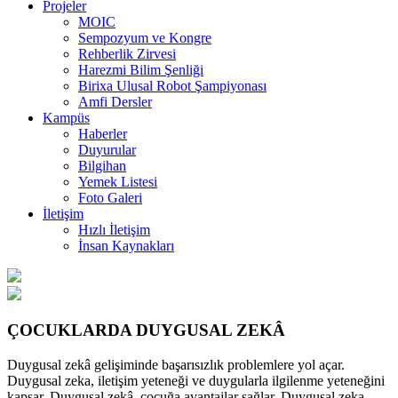
Projeler
MOIC
Sempozyum ve Kongre
Rehberlik Zirvesi
Harezmi Bilim Şenliği
Birixa Ulusal Robot Şampiyonası
Amfi Dersler
Kampüs
Haberler
Duyurular
Bilgihan
Yemek Listesi
Foto Galeri
İletişim
Hızlı İletişim
İnsan Kaynakları
ÇOCUKLARDA DUYGUSAL ZEKÂ
Duygusal zekâ gelişiminde başarısızlık problemlere yol açar.
Duygusal zeka, iletişim yeteneği ve duygularla ilgilenme yeteneğini
kapsar. Duygusal zekâ, çocuğa avantajlar sağlar. Duygusal zeka,