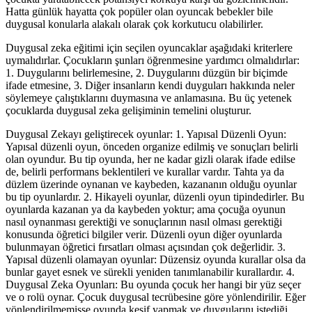
Hatta günlük hayatta çok popüler olan oyuncak bebekler bile
duygusal konularla alakalı olarak çok korkutucu olabilirler.
Duygusal zeka eğitimi için seçilen oyuncaklar aşağıdaki kriterlere
uymalıdırlar. Çocukların şunları öğrenmesine yardımcı olmalıdırlar:
1. Duygularını belirlemesine, 2. Duygularını düzgün bir biçimde
ifade etmesine, 3. Diğer insanların kendi duyguları hakkında neler
söylemeye çalıştıklarını duymasına ve anlamasına. Bu üç yetenek
çocuklarda duygusal zeka gelişiminin temelini oluşturur.
Duygusal Zekayı geliştirecek oyunlar: 1. Yapısal Düzenli Oyun:
Yapısal düzenli oyun, önceden organize edilmiş ve sonuçları belirli
olan oyundur. Bu tip oyunda, her ne kadar gizli olarak ifade edilse
de, belirli performans beklentileri ve kurallar vardır. Tahta ya da
düzlem üzerinde oynanan ve kaybeden, kazananın olduğu oyunlar
bu tip oyunlardır. 2. Hikayeli oyunlar, düzenli oyun tipindedirler. Bu
oyunlarda kazanan ya da kaybeden yoktur; ama çocuğa oyunun
nasıl oynanması gerektiği ve sonuçlarının nasıl olması gerektiği
konusunda öğretici bilgiler verir. Düzenli oyun diğer oyunlarda
bulunmayan öğretici fırsatları olması açısından çok değerlidir. 3.
Yapısal düzenli olamayan oyunlar: Düzensiz oyunda kurallar olsa da
bunlar gayet esnek ve sürekli yeniden tanımlanabilir kurallardır. 4.
Duygusal Zeka Oyunları: Bu oyunda çocuk her hangi bir yüz seçer
ve o rolü oynar. Çocuk duygusal tecrübesine göre yönlendirilir. Eğer
yönlendirilmemişse oyunda keşif yapmak ve duygularını istediği