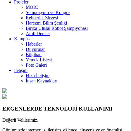
Projeler
MOIC
Sempozyum ve Kongre
Rehberlik Zirvesi
Harezmi Bilim Şenliği
Birixa Ulusal Robot Şampiyonası
Amfi Dersler
Kampüs
Haberler
Duyurular
Bilgihan
Yemek Listesi
Foto Galeri
İletişim
Hızlı İletişim
İnsan Kaynakları
ERGENLERDE TEKNOLOJİ KULLANIMI
Değerli Velilerimiz,
Günümüzde internet; iş, iletişim, eğlence, alışveriş ve en önemlisi