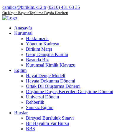
camlica@birikim.k12.tr
(0216) 481 63 35
Ön Kayıt Başvuru
Topluma Fayda Hareketi
Anasayfa
Kurumsal
Hakkımızda
Yönetim Kadrosu
Birikim Marşı
Genç Danışma Kurulu
Basında Biz
Kurumsal Kimlik Klavuzu
Eğitim
Hayat Denge Modeli
Hayata Dokunma Dönemi
Ortak Dil Oluşturma Dönemi
Düşünme Duyuş Becerileri Geliştirme Dönemi
Üniversal Dönem
Rehberlik
Sınırsız Eğitim
Burslar
Bireysel Bursluluk Sınavı
Bir Hayalim Var Bursu
BBS