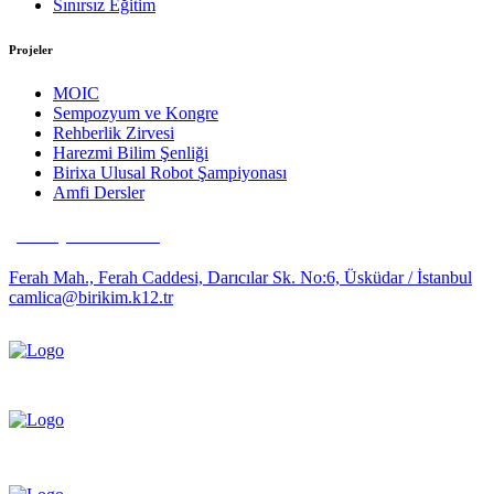
Sınırsız Eğitim
Projeler
MOIC
Sempozyum ve Kongre
Rehberlik Zirvesi
Harezmi Bilim Şenliği
Birixa Ulusal Robot Şampiyonası
Amfi Dersler
(0216) 481 63 35
Ferah Mah., Ferah Caddesi, Darıcılar Sk. No:6, Üsküdar / İstanbul
camlica@birikim.k12.tr