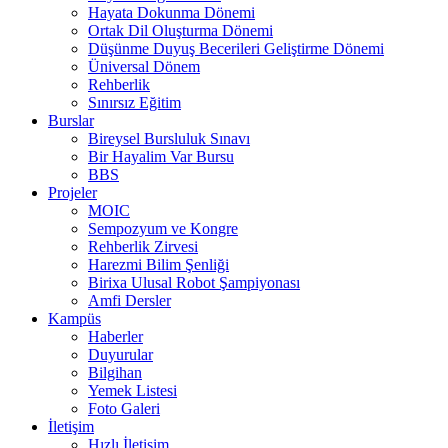
Hayata Dokunma Dönemi
Ortak Dil Oluşturma Dönemi
Düşünme Duyuş Becerileri Geliştirme Dönemi
Üniversal Dönem
Rehberlik
Sınırsız Eğitim
Burslar
Bireysel Bursluluk Sınavı
Bir Hayalim Var Bursu
BBS
Projeler
MOIC
Sempozyum ve Kongre
Rehberlik Zirvesi
Harezmi Bilim Şenliği
Birixa Ulusal Robot Şampiyonası
Amfi Dersler
Kampüs
Haberler
Duyurular
Bilgihan
Yemek Listesi
Foto Galeri
İletişim
Hızlı İletişim