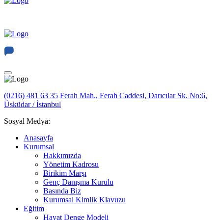
(0216) 481 63 35
Ferah Mah., Ferah Caddesi, Darıcılar Sk. No:6,
Üsküdar / İstanbul
Sosyal Medya:
Anasayfa
Kurumsal
Hakkımızda
Yönetim Kadrosu
Birikim Marşı
Genç Danışma Kurulu
Basında Biz
Kurumsal Kimlik Klavuzu
Eğitim
Hayat Denge Modeli