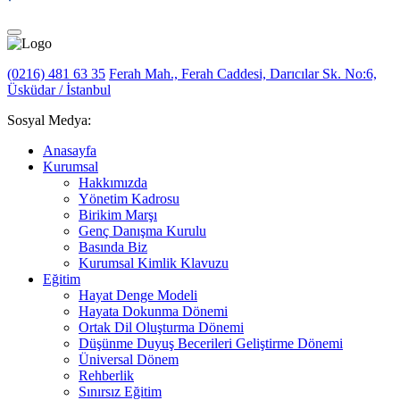
(0216) 481 63 35
Ferah Mah., Ferah Caddesi, Darıcılar Sk. No:6,
Üsküdar / İstanbul
Sosyal Medya:
Anasayfa
Kurumsal
Hakkımızda
Yönetim Kadrosu
Birikim Marşı
Genç Danışma Kurulu
Basında Biz
Kurumsal Kimlik Klavuzu
Eğitim
Hayat Denge Modeli
Hayata Dokunma Dönemi
Ortak Dil Oluşturma Dönemi
Düşünme Duyuş Becerileri Geliştirme Dönemi
Üniversal Dönem
Rehberlik
Sınırsız Eğitim