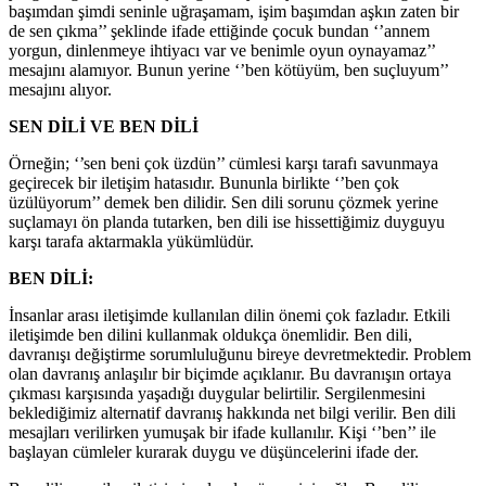
başımdan şimdi seninle uğraşamam, işim başımdan aşkın zaten bir
de sen çıkma’’ şeklinde ifade ettiğinde çocuk bundan ‘’annem
yorgun, dinlenmeye ihtiyacı var ve benimle oyun oynayamaz’’
mesajını alamıyor. Bunun yerine ‘’ben kötüyüm, ben suçluyum’’
mesajını alıyor.
SEN DİLİ VE BEN DİLİ
Örneğin; ‘’sen beni çok üzdün’’ cümlesi karşı tarafı savunmaya
geçirecek bir iletişim hatasıdır. Bununla birlikte ‘’ben çok
üzülüyorum’’ demek ben dilidir. Sen dili sorunu çözmek yerine
suçlamayı ön planda tutarken, ben dili ise hissettiğimiz duyguyu
karşı tarafa aktarmakla yükümlüdür.
BEN DİLİ:
İnsanlar arası iletişimde kullanılan dilin önemi çok fazladır. Etkili
iletişimde ben dilini kullanmak oldukça önemlidir. Ben dili,
davranışı değiştirme sorumluluğunu bireye devretmektedir. Problem
olan davranış anlaşılır bir biçimde açıklanır. Bu davranışın ortaya
çıkması karşısında yaşadığı duygular belirtilir. Sergilenmesini
beklediğimiz alternatif davranış hakkında net bilgi verilir. Ben dili
mesajları verilirken yumuşak bir ifade kullanılır. Kişi ‘’ben’’ ile
başlayan cümleler kurarak duygu ve düşüncelerini ifade der.