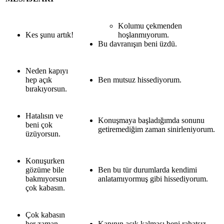
Kolumu çekmenden
Kes şunu artık!
hoşlanmıyorum.
Bu davranışın beni üzdü.
Neden kapıyı
hep açık
Ben mutsuz hissediyorum.
bırakıyorsun.
Hatalısın ve
Konuşmaya başladığımda sonunu
beni çok
getiremediğim zaman sinirleniyorum.
üzüyorsun.
Konuşurken
gözüme bile
Ben bu tür durumlarda kendimi
bakmıyorsun
anlatamıyormuş gibi hissediyorum.
çok kabasın.
Çok kabasın
her zaman
Kapının açık kalması beni rahatsız