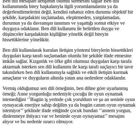
Ben dili mesajları iletişimin olumlu sürmesini sağlar Ben dili
kullanımında birey başkalarıyla ilgili yorumlamalarını ya da
değerlendirmelerini değil, kendini rahatsız eden durumu objektif bir
şekilde, karşıdakini suçlamadan, eleştirmeden, yargılamadan,
durumun ya da davranışın tanımını ve yaşattığı somut etkiye ve
duyguya odaklanır. Ben dili kullanımı ile belirtilen duygu ve
düşünceler karşıdakinin kişiliğine yönelik değil bireyin
hissettiklerine yöneliktir.
Ben dili kullanılarak kurulan iletişim yöntemi bireylerin hissettikleri
duyguları karşı tarafı suçlamadan olumlu bir şekilde ifade etmesine
imkân sağlar. Kızgınlık ve öfke gibi olumsuz duyguları karşı tarafa
aktarmak isterken sen dili kullanımı ile karşı tarafı suçlayıcı bir tavır
takınılırken ben dili kullanımıyla sağlıklı ve etkili iletişim kurmak
amaçlanır ve duyguların altında yatan ana nedenlere odaklanılır.
Vermiş olduğumuz sen dili örneğinin, ben diline göre uyarlanmış
örneği; Anne yorgunluğu nedeniyle çocuğu ile oyun oynamak
istemediğini ‘’Bugün iş yerinde çok yoruldum ve şu an seninle oyun
oynayacak enerjiye sahip değilim ya da bugün canım oyun oynamak
istemiyor’’ şeklinde ifade ettiğinde çocuk bundan ‘’annem yorgun,
dinlenmeye ihtiyacı var ve benimle oyun oynayamaz’’ mesajını
alıyor ve bu nedenle ısrarcı olmuyor.