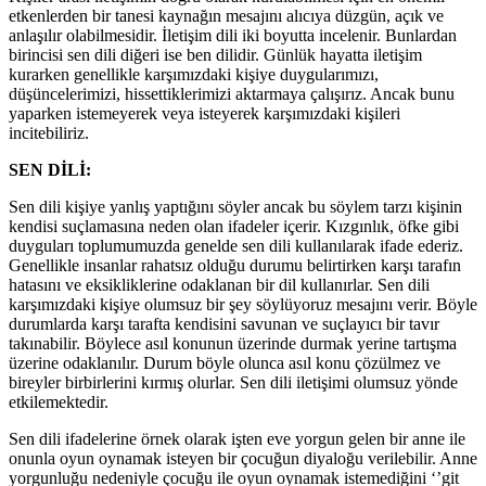
etkenlerden bir tanesi kaynağın mesajını alıcıya düzgün, açık ve
anlaşılır olabilmesidir. İletişim dili iki boyutta incelenir. Bunlardan
birincisi sen dili diğeri ise ben dilidir. Günlük hayatta iletişim
kurarken genellikle karşımızdaki kişiye duygularımızı,
düşüncelerimizi, hissettiklerimizi aktarmaya çalışırız. Ancak bunu
yaparken istemeyerek veya isteyerek karşımızdaki kişileri
incitebiliriz.
SEN DİLİ:
Sen dili kişiye yanlış yaptığını söyler ancak bu söylem tarzı kişinin
kendisi suçlamasına neden olan ifadeler içerir. Kızgınlık, öfke gibi
duyguları toplumumuzda genelde sen dili kullanılarak ifade ederiz.
Genellikle insanlar rahatsız olduğu durumu belirtirken karşı tarafın
hatasını ve eksikliklerine odaklanan bir dil kullanırlar. Sen dili
karşımızdaki kişiye olumsuz bir şey söylüyoruz mesajını verir. Böyle
durumlarda karşı tarafta kendisini savunan ve suçlayıcı bir tavır
takınabilir. Böylece asıl konunun üzerinde durmak yerine tartışma
üzerine odaklanılır. Durum böyle olunca asıl konu çözülmez ve
bireyler birbirlerini kırmış olurlar. Sen dili iletişimi olumsuz yönde
etkilemektedir.
Sen dili ifadelerine örnek olarak işten eve yorgun gelen bir anne ile
onunla oyun oynamak isteyen bir çocuğun diyaloğu verilebilir. Anne
yorgunluğu nedeniyle çocuğu ile oyun oynamak istemediğini ‘’git