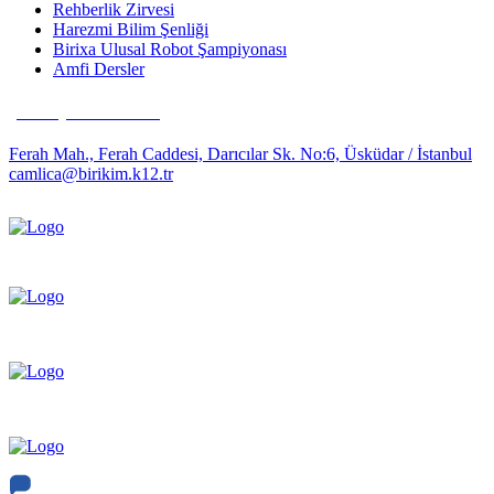
Rehberlik Zirvesi
Harezmi Bilim Şenliği
Birixa Ulusal Robot Şampiyonası
Amfi Dersler
(0216) 481 63 35
Ferah Mah., Ferah Caddesi, Darıcılar Sk. No:6, Üsküdar / İstanbul
camlica@birikim.k12.tr