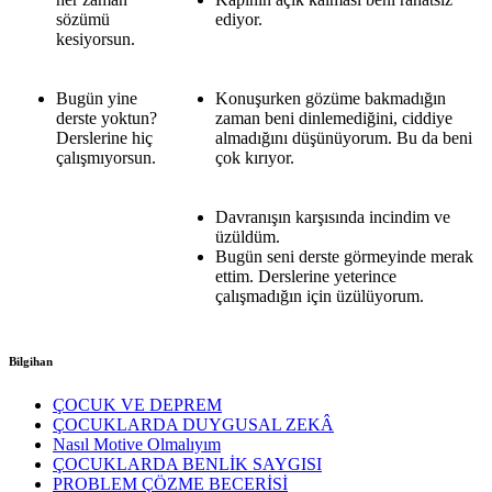
sözümü
ediyor.
kesiyorsun.
Bugün yine
Konuşurken gözüme bakmadığın
derste yoktun?
zaman beni dinlemediğini, ciddiye
Derslerine hiç
almadığını düşünüyorum. Bu da beni
çalışmıyorsun.
çok kırıyor.
Davranışın karşısında incindim ve
üzüldüm.
Bugün seni derste görmeyinde merak
ettim. Derslerine yeterince
çalışmadığın için üzülüyorum.
Bilgihan
ÇOCUK VE DEPREM
ÇOCUKLARDA DUYGUSAL ZEKÂ
Nasıl Motive Olmalıyım
ÇOCUKLARDA BENLİK SAYGISI
PROBLEM ÇÖZME BECERİSİ