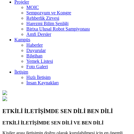
Projeler
MOIC
Sempozyum ve Kongre
Rehberlik Zirvesi
Harezmi Bilim Şenliği
Birixa Ulusal Robot Şampiyonası
Amfi Dersler
Kampüs
Haberler
Duyurular
Bilgihan
Yemek Listesi
Foto Galeri
İletişim
Hızlı İletişim
İnsan Kaynakları
ETKİLİ İLETİŞİMDE SEN DİLİ BEN DİLİ
ETKİLİ İLETİŞİMDE SEN DİLİ VE BEN DİLİ
Kişiler arası iletişimin doğru olarak kurulabilmesi için en önemli