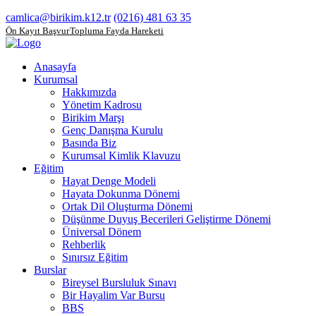
camlica@birikim.k12.tr
(0216) 481 63 35
Ön Kayıt Başvuru
Topluma Fayda Hareketi
Anasayfa
Kurumsal
Hakkımızda
Yönetim Kadrosu
Birikim Marşı
Genç Danışma Kurulu
Basında Biz
Kurumsal Kimlik Klavuzu
Eğitim
Hayat Denge Modeli
Hayata Dokunma Dönemi
Ortak Dil Oluşturma Dönemi
Düşünme Duyuş Becerileri Geliştirme Dönemi
Üniversal Dönem
Rehberlik
Sınırsız Eğitim
Burslar
Bireysel Bursluluk Sınavı
Bir Hayalim Var Bursu
BBS